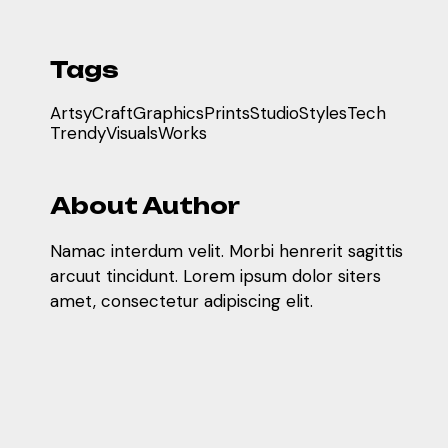
Tags
Artsy
Craft
Graphics
Prints
Studio
Styles
Tech
Trendy
Visuals
Works
About Author
Namac interdum velit. Morbi henrerit sagittis
arcuut tincidunt. Lorem ipsum dolor siters
amet, consectetur adipiscing elit.