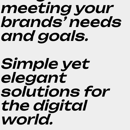
meeting your
brands’ needs
and goals.
Simple yet
elegant
solutions for
the digital
world.