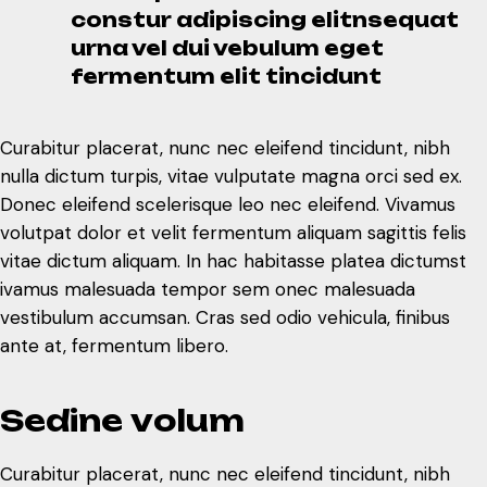
Curabitur placerat, nunc nec eleifend tincidunt, nibh
constur adipiscing elitnsequat
nulla dictum turpis, vitae vulputate magna orci sed ex.
urna vel dui vebulum eget
Donec eleifend scelerisque leo nec eleifend. Vivamus
fermentum elit tincidunt
volutpat dolor et velit fermentum aliquam sagittis felis
vitae dictum aliquam. In hac habitasse platea dictumst
Curabitur placerat, nunc nec eleifend tincidunt, nibh
ivamus malesuada tempor sem onec malesuada
nulla dictum turpis, vitae vulputate magna orci sed ex.
vestibulum accumsan. Cras sed odio vehicula, finibus
Donec eleifend scelerisque leo nec eleifend. Vivamus
ante at, fermentum libero.
volutpat dolor et velit fermentum aliquam sagittis felis
vitae dictum aliquam. In hac habitasse platea dictumst
S
e
d
i
n
e
v
o
l
u
m
ivamus malesuada tempor sem onec malesuada
vestibulum accumsan. Cras sed odio vehicula, finibus
Curabitur placerat, nunc nec eleifend tincidunt, nibh
ante at, fermentum libero.
nulla dictum turpis, vitae vulputate magna orci sed ex.
Donec eleifend scelerisque leo nec eleifend. Vivamus
S
e
d
i
n
e
v
o
l
u
m
volutpat dolor et velit fermentum aliquam sagittis felis
vitae dictum aliquam. In hac habitasse platea dictumst
Curabitur placerat, nunc nec eleifend tincidunt, nibh
ivamus malesuada tempor sem onec malesuada