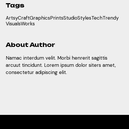
Tags
Artsy
Craft
Graphics
Prints
Studio
Styles
Tech
Trendy
Visuals
Works
About Author
Namac interdum velit. Morbi henrerit sagittis
arcuut tincidunt. Lorem ipsum dolor siters amet,
consectetur adipiscing elit.