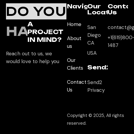
Navigation
Our
Conta
DO YOU
Location
Us
A
Home
HAVE
San
contact@g
PROJECT
Diego
+1(619)800
About
IN MIND?
CA
1487
us
USA
Reach out to us, we
Our
would love to help you
Send2App
Clients
Contact
Send2
Us
Privacy
Copyright © 2025, All rights
reserved.