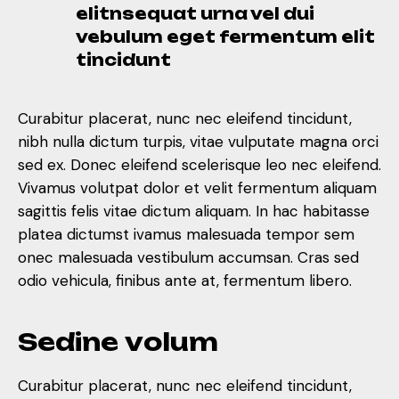
elitnsequat urna vel dui
vebulum eget fermentum elit
tincidunt
Curabitur placerat, nunc nec eleifend tincidunt,
nibh nulla dictum turpis, vitae vulputate magna orci
sed ex. Donec eleifend scelerisque leo nec eleifend.
Vivamus volutpat dolor et velit fermentum aliquam
sagittis felis vitae dictum aliquam. In hac habitasse
platea dictumst ivamus malesuada tempor sem
onec malesuada vestibulum accumsan. Cras sed
odio vehicula, finibus ante at, fermentum libero.
S
e
d
i
n
e
v
o
l
u
m
Curabitur placerat, nunc nec eleifend tincidunt,