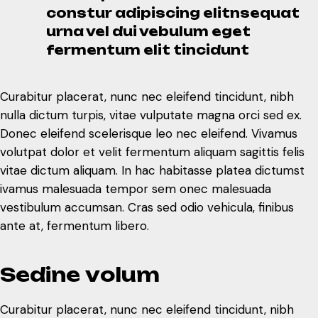
Curabitur placerat, nunc nec eleifend tincidunt, nibh
constur adipiscing elitnsequat
nulla dictum turpis, vitae vulputate magna orci sed ex.
urna vel dui vebulum eget
Donec eleifend scelerisque leo nec eleifend. Vivamus
fermentum elit tincidunt
volutpat dolor et velit fermentum aliquam sagittis felis
vitae dictum aliquam. In hac habitasse platea dictumst
Curabitur placerat, nunc nec eleifend tincidunt, nibh
ivamus malesuada tempor sem onec malesuada
nulla dictum turpis, vitae vulputate magna orci sed ex.
vestibulum accumsan. Cras sed odio vehicula, finibus
Donec eleifend scelerisque leo nec eleifend. Vivamus
ante at, fermentum libero.
volutpat dolor et velit fermentum aliquam sagittis felis
vitae dictum aliquam. In hac habitasse platea dictumst
S
e
d
i
n
e
v
o
l
u
m
ivamus malesuada tempor sem onec malesuada
vestibulum accumsan. Cras sed odio vehicula, finibus
Curabitur placerat, nunc nec eleifend tincidunt, nibh
ante at, fermentum libero.
nulla dictum turpis, vitae vulputate magna orci sed ex.
Donec eleifend scelerisque leo nec eleifend. Vivamus
S
e
d
i
n
e
v
o
l
u
m
volutpat dolor et velit fermentum aliquam sagittis felis
vitae dictum aliquam. In hac habitasse platea dictumst
Curabitur placerat, nunc nec eleifend tincidunt, nibh
ivamus malesuada tempor sem onec malesuada