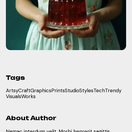
Tags
Artsy
Craft
Graphics
Prints
Studio
Styles
Tech
Trendy
Visuals
Works
About Author
Namac interdum velit. Morbi henrerit sagittis