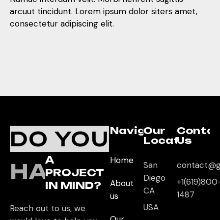
arcuut tincidunt. Lorem ipsum dolor siters amet,
consectetur adipiscing elit.
Navigation
Our
Conta
DO YOU
Location
Us
A
Home
HAVE
San
contact@g
PROJECT
Diego
+1(619)800
About
IN MIND?
CA
1487
us
USA
Reach out to us, we
Our