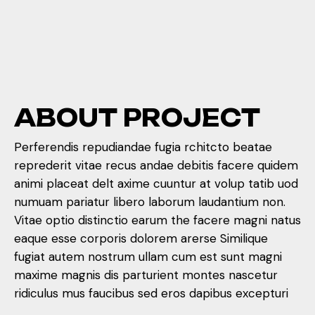
A
B
O
U
T
P
R
O
J
E
C
T
Perferendis repudiandae fugia rchitcto beatae
reprederit vitae recus andae debitis facere quidem
animi placeat delt axime cuuntur at volup tatib uod
A
B
O
U
T
P
R
O
J
E
C
T
numuam pariatur libero laborum laudantium non.
Vitae optio distinctio earum the facere magni natus
Perferendis repudiandae fugia rchitcto beatae
eaque esse corporis dolorem arerse Similique
reprederit vitae recus andae debitis facere quidem
fugiat autem nostrum ullam cum est sunt magni
animi placeat delt axime cuuntur at volup tatib uod
maxime magnis dis parturient montes nascetur
numuam pariatur libero laborum laudantium non.
ridiculus mus faucibus sed eros dapibus excepturi
Vitae optio distinctio earum the facere magni natus
eaque esse corporis dolorem arerse Similique
Publish
Clinet
Project
Duration
Date
Type
fugiat autem nostrum ullam cum est sunt magni
Lorem
3 Weeks 2
March 15,
Website Re-
maxime magnis dis parturient montes nascetur
Ipsum Inc.
Days
2024
design
ridiculus mus faucibus sed eros dapibus excepturi