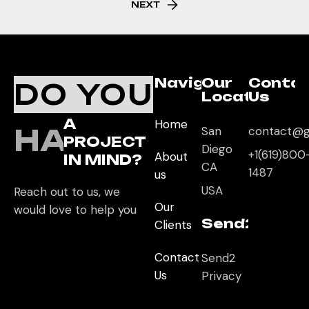
NEXT
Navigation
Our
Conta
DO YOU
Location
Us
A
Home
HAVE
San
contact@g
PROJECT
Diego
+1(619)800
About
IN MIND?
CA
1487
us
USA
Reach out to us, we
Our
would love to help you
Send2App
Clients
Contact
Send2
Us
Privacy