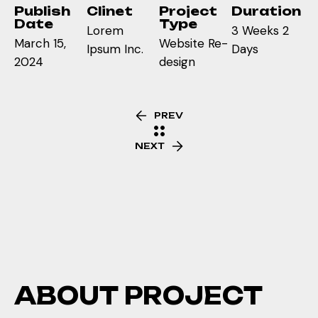
Publish
Clinet
Project
Duration
Date
Type
Lorem
3 Weeks 2
PREV
March 15,
Website Re-
Ipsum Inc.
Days
2024
design
NEXT
PREV
NEXT
A
B
O
U
T
P
R
O
J
E
C
T