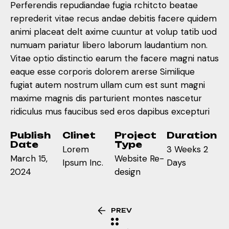
Perferendis repudiandae fugia rchitcto beatae
reprederit vitae recus andae debitis facere quidem
animi placeat delt axime cuuntur at volup tatib uod
numuam pariatur libero laborum laudantium non.
Vitae optio distinctio earum the facere magni natus
eaque esse corporis dolorem arerse Similique
fugiat autem nostrum ullam cum est sunt magni
maxime magnis dis parturient montes nascetur
ridiculus mus faucibus sed eros dapibus excepturi
Publish
Clinet
Project
Duration
Date
Type
Lorem
3 Weeks 2
March 15,
Website Re-
Ipsum Inc.
Days
2024
design
PREV